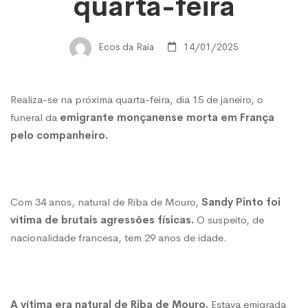
emigrante
quarta-feira
morta
Ecos da Raia
14/01/2025
em
Realiza-se na próxima quarta-feira, dia 15 de janeiro, o
funeral da
emigrante monçanense morta em França
França
pelo companheiro.
realiza-
Com 34 anos, natural de Riba de Mouro,
Sandy Pinto foi
vítima de brutais agressões físicas.
O suspeito, de
se
nacionalidade francesa, tem 29 anos de idade.
esta
A vítima era natural de Riba de Mouro.
Estava emigrada