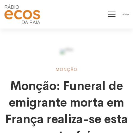
Monção:
MONÇÃO
Monção: Funeral de
Funeral
emigrante morta em
de
França realiza-se esta