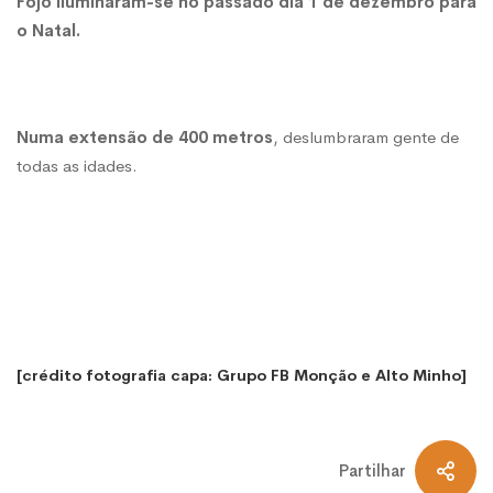
Fojo
iluminaram-se no passado dia 1 de dezembro para
o Natal.
Numa extensão de 400 metros
, deslumbraram gente de
todas as idades.
[crédito fotografia capa: Grupo FB Monção e Alto Minho]
Partilhar