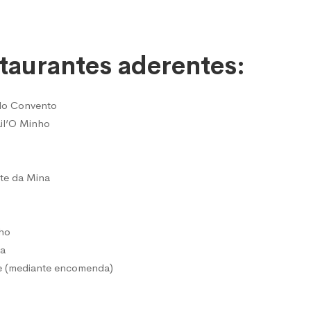
o
staurantes aderentes:
do Convento
il’O Minho
te da Mina
nho
la
e (mediante encomenda)