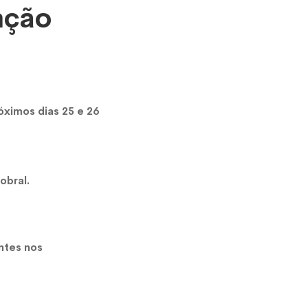
nção
róximos dias 25 e 26
obral.
ntes nos