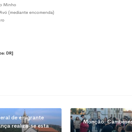
do Minho
 Avó (mediante encomenda)
dro
pa: DR]
eral de emigrante
Monção: Cambeses 
nça realiza-se esta