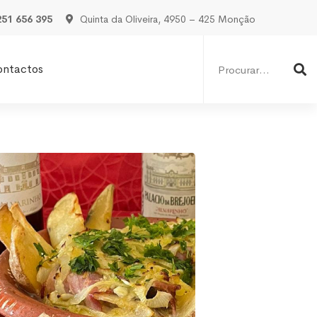
251 656 395
Quinta da Oliveira, 4950 – 425 Monção
Procurar
por:
ontactos