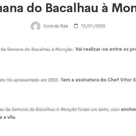
ana do Bacalhau à Mo
rantes
Ecos da Raia
15/01/2025
tes
ão da Semana do Bacalhau à Monção.
Vai realizar-se entre os p
a
rato
foi apresentado em 2023
.
Tem a assinatura do Chef Vítor S
ões da
Semana do Bacalhau à Monção
foram um êxito, com
enche
 a vila.
au