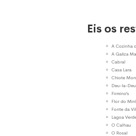
à
Monçã
Eis os re
A Cozinha 
A Galiza Ma
Cabral
Casa Lara
Chiote Mon
Deu-la-Deu
Firmino’s
Flor do Mi
Fonte da Vi
Lagoa Verd
O Calhau
O Rosal