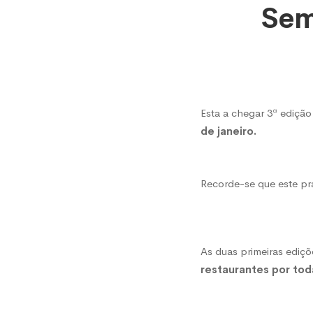
os
Sem
restau
aderen
Esta a chegar 3ª ediç
da
de janeiro.
Seman
Recorde-se que este p
do
As duas primeiras ediç
restaurantes por toda
Bacalh