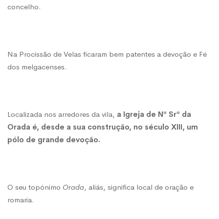
concelho.
da
Orada
Na Procissão de Velas ficaram bem patentes a devoção e Fé
dos melgacenses.
(veja
as
Localizada nos arredores da vila,
a Igreja de Nª Srª da
Orada é, desde a sua construção, no século XIII, um
pólo de grande devoção.
FOTOS)
O seu topónimo
Orada
, aliás, significa local de oração e
romaria.