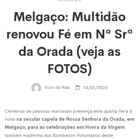
Melgaço:
Melgaço: Multidão
Multidão
renovou Fé em Nª Srª
renovou
da Orada (veja as
Fé
FOTOS)
em
Ecos da Raia
14/05/2026
Nª
Centenas de pessoas marcaram presença esta quarta-feira à
noite
na secular capela de Nossa Senhora da Orada, em
Srª
Melgaço, para as celebrações em Honra da Virgem
,
também madrinha dos Bombeiros Voluntários deste