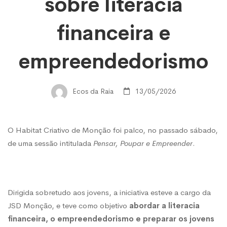
(e
sobre literacia
financeira e
aprenderam
empreendedorismo
mais)
Ecos da Raia
13/05/2026
sobre
O Habitat Criativo de Monção foi palco, no passado sábado,
literacia
de uma sessão intitulada
Pensar, Poupar e Empreender
.
financeira
Dirigida sobretudo aos jovens, a iniciativa esteve a cargo da
e
JSD Monção, e teve como objetivo
abordar a literacia
financeira, o empreendedorismo e preparar os jovens