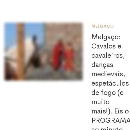
MELGAÇO
Melgaço:
Cavalos e
cavaleiros,
danças
medievais,
espetáculos
de fogo (e
muito
mais!). Eis o
PROGRAM
ao minuto