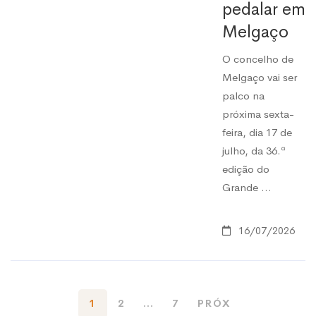
pedalar em
Melgaço
O concelho de
Melgaço vai ser
palco na
próxima sexta-
feira, dia 17 de
julho, da 36.ª
edição do
Grande …
16/07/2026
1
2
…
7
PRÓX