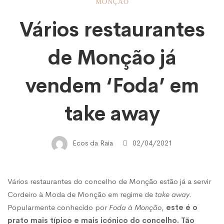
Vários
MONÇÃO
Vários restaurantes
restaurantes
de Monção já
de
vendem ‘Foda’ em
Monção
take away
já
Ecos da Raia
02/04/2021
vendem
Vários restaurantes do concelho de Monção estão já a servir
Cordeiro à Moda de Monção em regime de
take away
.
‘Foda’
Popularmente conhecido por
Foda à Monção
,
este é o
prato mais típico e mais icónico do concelho. Tão