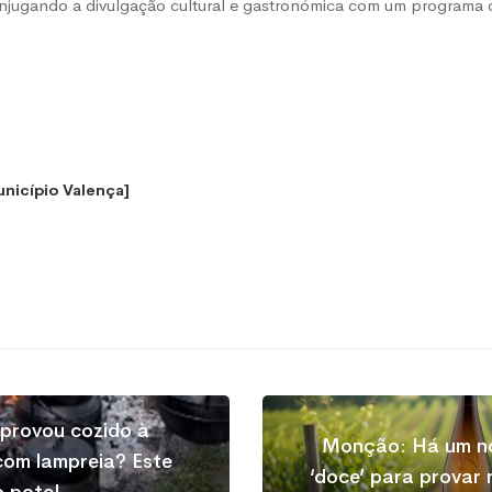
njugando a divulgação cultural e gastronómica com um programa
unicípio Valença]
provou cozido à
Monção: Há um no
om lampreia? Este
‘doce’ para provar
o pote!