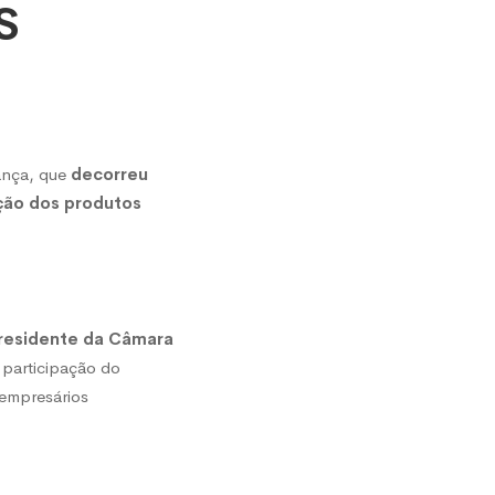
S
ança, que
decorreu
ação dos produtos
residente da Câmara
participação do
 empresários