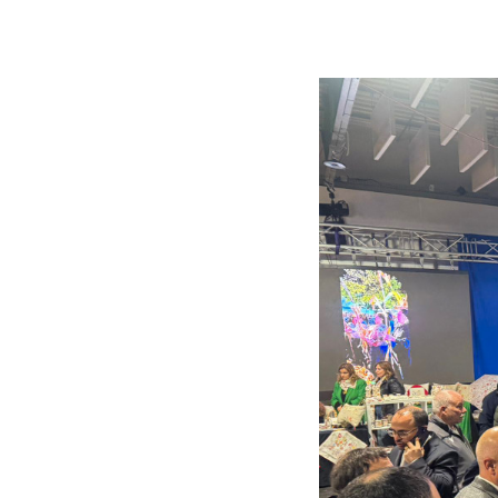
Eis
as
FOTOS