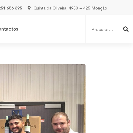
251 656 395
Quinta da Oliveira, 4950 – 425 Monção
Procurar
por:
ontactos