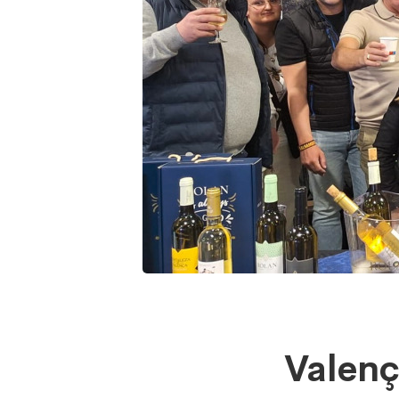
Valenç
Valenç
levou