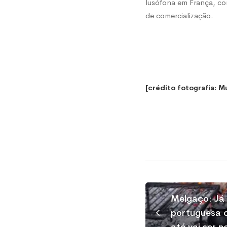
lusófona em França, co
de comercialização.
[crédito fotografia: M
Melgaço: Já 
portuguesa c
até vai ser n