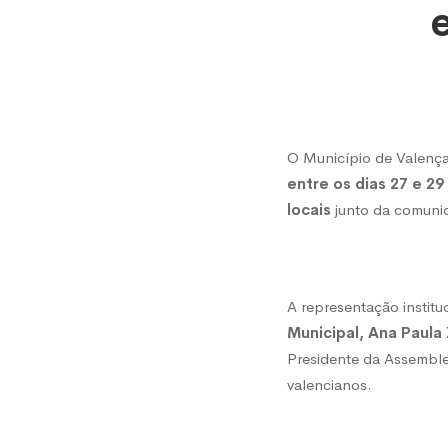
vinho,
mel
O Município de Valença
e
entre os dias 27 e 2
locais
junto da comunid
doces
A representação institu
aos
Municipal, Ana Paula 
Presidente da Assemblei
valencianos.
emigra