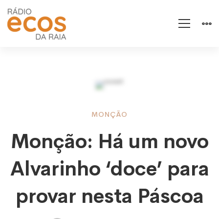
Monção:
MONÇÃO
Monção: Há um novo
Há
Alvarinho ‘doce’ para
um
provar nesta Páscoa