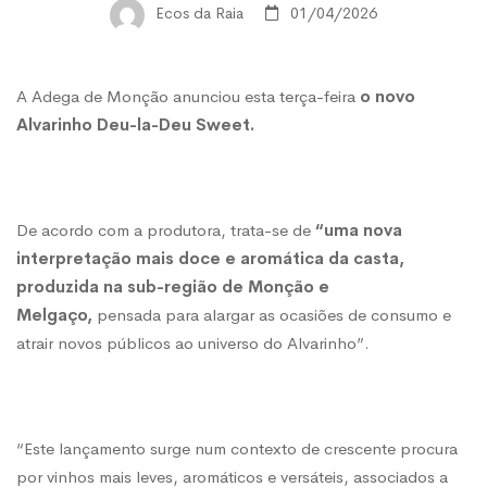
novo
Ecos da Raia
01/04/2026
Alvarinho
A Adega de Monção anunciou esta terça-feira
o novo
Alvarinho Deu-la-Deu Sweet.
‘doce’
para
De acordo com a produtora, trata-se de
“uma nova
interpretação mais doce e aromática da casta,
provar
produzida na sub-região de Monção e
Melgaço,
pensada para alargar as ocasiões de consumo e
atrair novos públicos ao universo do Alvarinho”.
nesta
Páscoa
“Este lançamento surge num contexto de crescente procura
por vinhos mais leves, aromáticos e versáteis, associados a