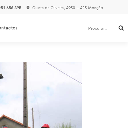
251 656 395
Quinta da Oliveira, 4950 – 425 Monção
Procurar
por:
ontactos