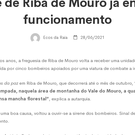
 de Riba de Mouro já e
funcionamento
Ecos da Raia
28/06/2021
os anos, a freguesia de Riba de Mouro volta a receber uma unida
ída por cinco bombeiros apoiados por uma viatura de combate a in
os da paz
em Riba de Mouro, que decorrerá até o mês de outubro,
tempada, naquela área de montanha do Vale do Mouro, a qua
nsa mancha florestal”
, explica a autarquia.
 uma boa causa, voltou a ouvir-se a sirene dos bombeiros. Sinal d
ento.