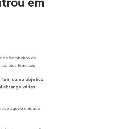
ntrou em
de de bombeiros de
cêndios florestais.
“tem como objetivo
l abrange várias
e que aquela unidade