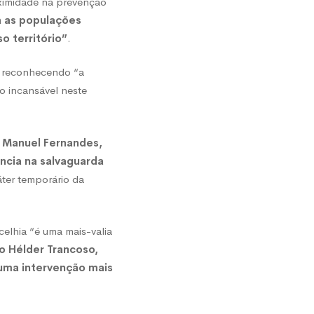
ximidade na prevenção
 as populações
o território”
.
, reconhecendo “a
o incansável neste
 Manuel Fernandes,
ncia na salvaguarda
ter temporário da
elhia “é uma mais-valia
o Hélder Trancoso,
uma intervenção mais