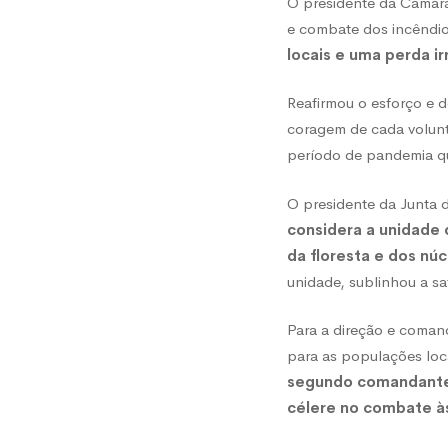
em
O presidente da Câmara
e combate dos incêndios
funci
locais e uma perda ir
Reafirmou o esforço e 
coragem de cada volunt
período de pandemia q
O presidente da Junta
considera a unidade 
da floresta e dos núc
unidade, sublinhou a sa
Para a direção e coman
para as populações loc
segundo comandante,
célere no combate à