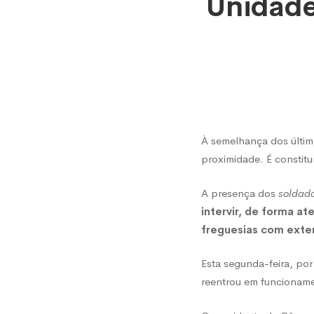
Unidade
de
Riba
de
À semelhança dos últim
Mouro
proximidade. É constitu
A presença dos
soldad
já
intervir, de forma a
freguesias com exte
entrou
Esta segunda-feira, por
reentrou em funcionam