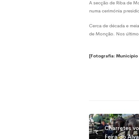
A secção de Riba de Mo
numa cerimónia presidi
Cerca de década e meia
de Monção. Nos últimos
[Fotografia: Municípi
Charretes v
Feira do Alva