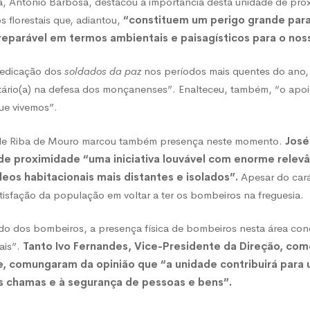
, António Barbosa, destacou a importância desta unidade de pro
 florestais que, adiantou,
“constituem um perigo grande para
onamento
reparável em termos ambientais e paisagísticos para o noss
dedicação dos
soldados da paz
nos períodos mais quentes do ano
ário(a) na defesa dos monçanenses”. Enalteceu, também, “o apoi
ue vivemos”.
 de Riba de Mouro marcou também presença neste momento.
José
de proximidade “uma iniciativa louvável com enorme relevâ
leos habitacionais mais distantes e isolados”.
Apesar do cará
tisfação da população em voltar a ter os bombeiros na freguesia.
do dos bombeiros, a presença física de bombeiros nesta área conc
ais”.
Tanto Ivo Fernandes, Vice-Presidente da Direção, com
 comungaram da opinião que “a unidade contribuirá para 
s chamas e à segurança de pessoas e bens”.