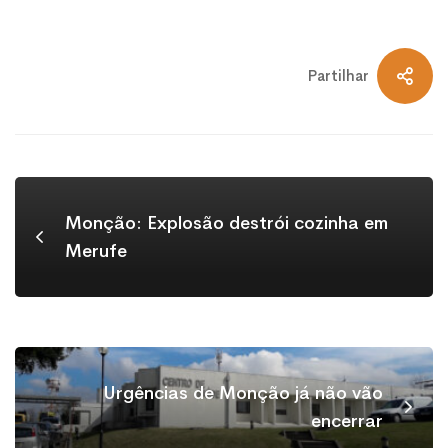
Partilhar
Monção: Explosão destrói cozinha em
Merufe
Urgências de Monção já não vão
encerrar