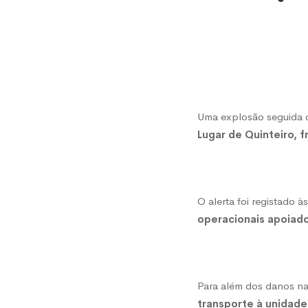
Explos
destró
cozinh
Uma explosão seguida d
em
Lugar de Quinteiro, 
Meruf
O alerta foi registado à
operacionais apoiado
Para além dos danos na
transporte à unidade 