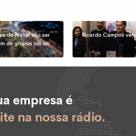
s de Natal vão ser
Ricardo Campos venc
om de grupos corais
sua empresa é
ite na nossa rádio.