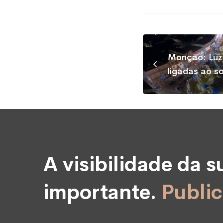
Monção: Luze
ligadas ao s
A visibilidade da 
importante.
Public