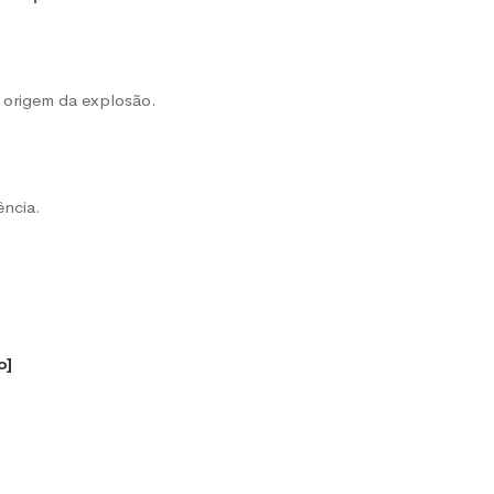
 origem da explosão.
ência.
o]