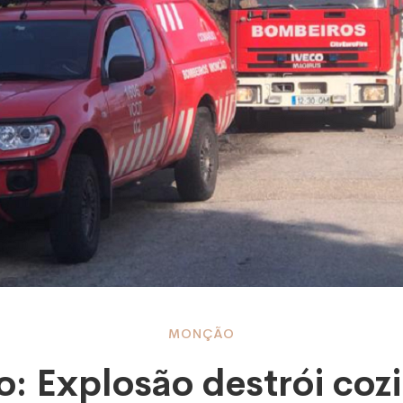
o:
MONÇÃO
: Explosão destrói coz