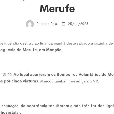
ão
Merufe
i
Ecos da Raia
25/11/2023
a
e incêndio destruiu ao final da manhã deste sábado a cozinha de
freguesia de Merufe, em Monção.
e
s 12h00.
Ao local acorreram os Bombeiros Voluntários de M
s por cinco viaturas.
Marcou também presença a GNR.
 habitação,
da ocorrência resultaram ainda três feridos lig
hospitalar.