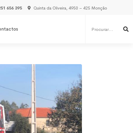
251 656 395
Quinta da Oliveira, 4950 – 425 Monção
Procurar
por:
ontactos