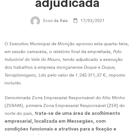
de
adjudicada
Messegães
Ecos da Raia
17/03/2021
já
O Executivo Municipal de Monção aprovou esta quarta-feira,
em sessão camarária, o relatório final da empreitada,
Polo
foi
Industrial do Vale do Mouro
, tendo adjudicado a execução
dos trabalhos à empresa monçanense
Duque e Duque,
Terraplanagens, Lda
pelo valor de 1.242.311,37 €, imposto
adjudicada
incluído.
Denominada Zona Empresarial Responsável do Alto Minho
(ZERAM), primeira Zona Empresarial Responsável (ZER) do
norte do país,
trata-se de uma área de acolhimento
empresarial, localizada em Messegães, com
condições funcionais e atrativas para a fixação e