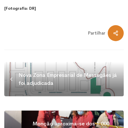
[Fotografia: DR]
Partilhar
Nova Zona Empresarial de Messegães já
foi adjudicada
Monção aproxima-se dos 1.000