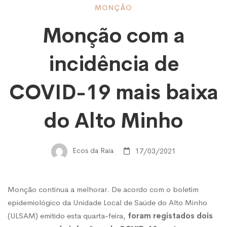
Monção
MONÇÃO
Monção com a
com
incidência de
a
COVID-19 mais baixa
incidência
do Alto Minho
de
Ecos da Raia
17/03/2021
COVID-
Monção continua a melhorar. De acordo com o boletim
epidemiológico da Unidade Local de Saúde do Alto Minho
19
(ULSAM) emitido esta quarta-feira,
foram registados dois