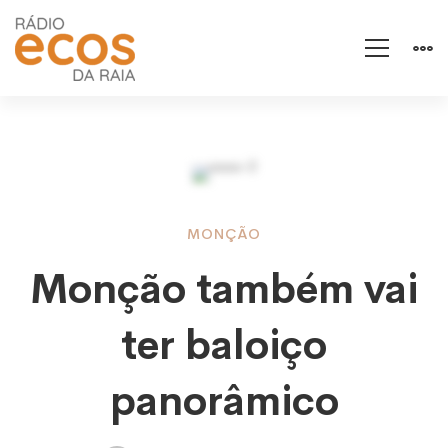
Monção
MONÇÃO
Monção também vai
também
ter baloiço
vai
panorâmico