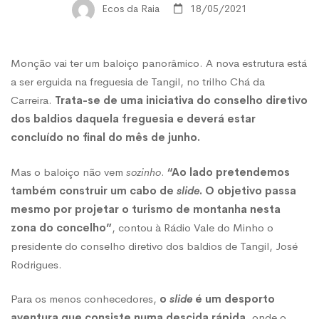
ter
Ecos da Raia
18/05/2021
baloiço
Monção vai ter um baloiço panorâmico. A nova estrutura está
a ser erguida na freguesia de Tangil, no trilho Chá da
panorâmico
Carreira.
Trata-se de uma iniciativa do conselho diretivo
dos baldios daquela freguesia e deverá estar
concluído no final do mês de junho.
Mas o baloiço não vem
sozinho
.
“Ao lado pretendemos
também construir um cabo de
slide
. O objetivo passa
mesmo por projetar o turismo de montanha nesta
zona do concelho”
, contou à Rádio Vale do Minho o
presidente do conselho diretivo dos baldios de Tangil, José
Rodrigues.
Para os menos conhecedores,
o
slide
é um desporto
aventura que consiste numa descida rápida
, onde o