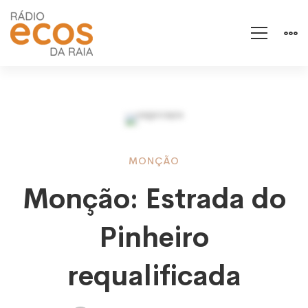
Monção:
MONÇÃO
Monção: Estrada do
Estrada
Pinheiro
do
requalificada