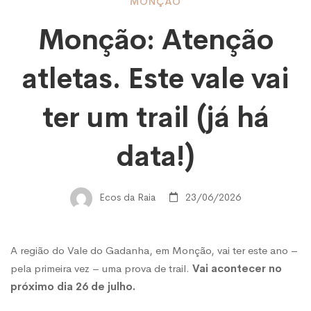
Monção:
MONÇÃO
Monção: Atenção
Atenção
atletas. Este vale vai
atletas.
ter um trail (já há
Este
data!)
vale
Ecos da Raia
23/06/2026
vai
A região do Vale do Gadanha, em Monção, vai ter este ano –
pela primeira vez – uma prova de trail.
Vai acontecer no
ter
próximo dia 26 de julho.