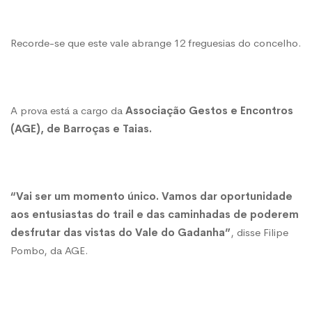
um
Recorde-se que este vale abrange 12 freguesias do concelho.
trail
A prova está a cargo da
Associação Gestos e Encontros
(já
(AGE), de Barroças e Taias.
há
“Vai ser um momento único. Vamos dar oportunidade
data!)
aos entusiastas do trail e das caminhadas de poderem
desfrutar das vistas do Vale do Gadanha”
, disse Filipe
Pombo, da AGE.