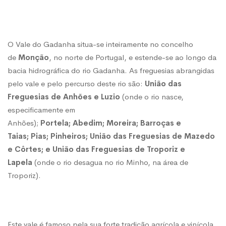
O Vale do Gadanha situa-se inteiramente no concelho
de
Monção
, no norte de Portugal, e estende-se ao longo da
bacia hidrográfica do rio Gadanha. As freguesias abrangidas
pelo vale e pelo percurso deste rio são:
União das
Freguesias de Anhões e Luzio
(onde o rio nasce,
especificamente em
Anhões);
Portela;
Abedim;
Moreira;
Barroças e
Taias;
Pias;
Pinheiros;
União das Freguesias de Mazedo
e Côrtes; e
União das Freguesias de Troporiz e
Lapela
(onde o rio desagua no rio Minho, na área de
Troporiz).
Este vale é famoso pela sua forte tradição agrícola e vinícola,