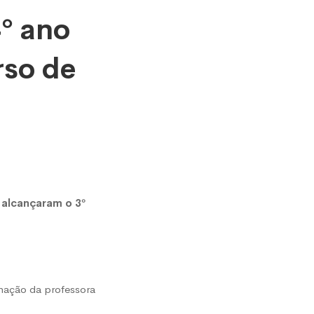
º ano
rso de
,
alcançaram o 3º
nação da professora