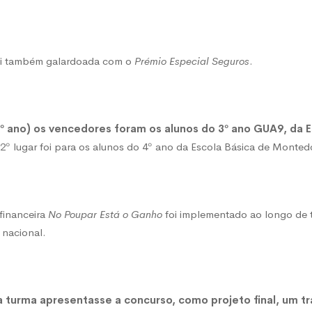
çam
oi também galardoada com o
Prémio Especial Seguros
.
’
4º ano) os vencedores foram os alunos do 3º ano GUA9, da Es
2º lugar foi para os alunos do 4º ano da Escola Básica de Monted
so
financeira
No Poupar Está o Ganho
foi implementado ao longo de t
 nacional.
ia
 turma apresentasse a concurso, como projeto final, um t