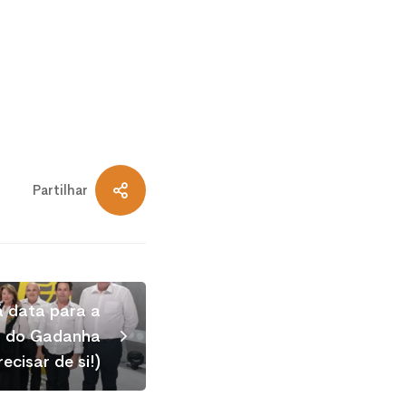
Partilhar
 data para a
ns do Gadanha
ecisar de si!)