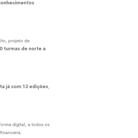
s conhecimentos
nho
, projeto de
0 turmas de norte a
ta já com 13 edições
,
orma digital, a todos os
financeira.