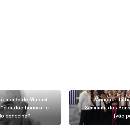
a morte de Manuel
Monção: Já há
 “cidadão honorário
Semifinal dos So
do concelho”
(vão pr