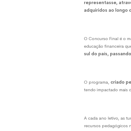
representasse, atrav
adquiridos ao longo 
finance
O Concurso Final é o 
educação financeira que
sul do país, passando
O programa,
criado p
tendo impactado mais d
A cada ano letivo, as t
recursos pedagógicos ne