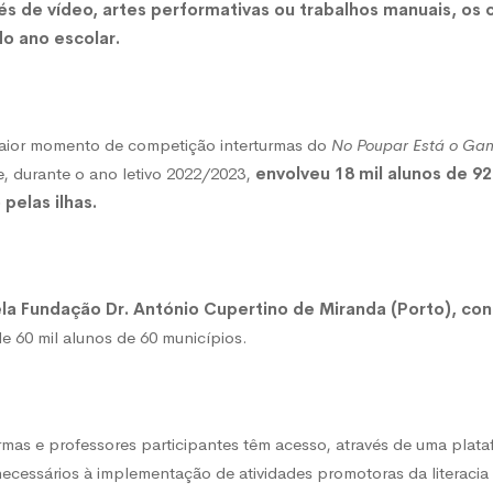
és de vídeo, artes performativas ou trabalhos manuais, o
do ano escolar.
ira
maior momento de competição interturmas do
No Poupar Está o Ga
, durante o ano letivo 2022/2023,
envolveu 18 mil alunos de 92
 pelas ilhas.
ela Fundação Dr. António Cupertino de Miranda (Porto), con
e 60 mil alunos de 60 municípios.
urmas e professores participantes têm acesso, através de uma plataf
cessários à implementação de atividades promotoras da literacia 