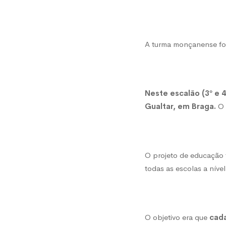
ano
alcan
A turma monçanense f
‘bronze
Neste escalão (3º e 
Gualtar, em Braga.
O 
em
concur
O projeto de educação 
todas as escolas a nível
de
literac
O objetivo era que
cada