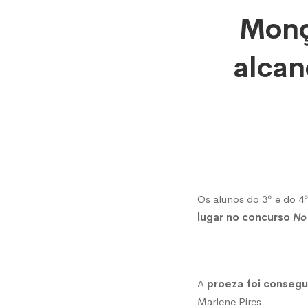
Monçã
Monç
Alunos
alcan
do
3º
e
Os alunos do 3º e do 4
lugar no concurso
No
do
4º
A
proeza foi consegu
Marlene Pires.