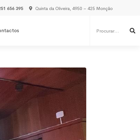
251 656 395
Quinta da Oliveira, 4950 – 425 Monção
Procurar
por:
ontactos