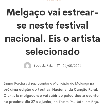
Melgaço
Melgaço vai estrear-
vai
se neste festival
estrear-
nacional. Eis o artista
se
selecionado
neste
Ecos da Raia
26/05/2026
festival
Bruno Pereira vai representar o Município de Melgaço
na
próxima edição do Festival Nacional da Canção Rural.
nacional.
O artista melgacense vai subir ao palco deste evento
no próximo dia 27 de junho
, no Teatro Pax Julia, em Beja.