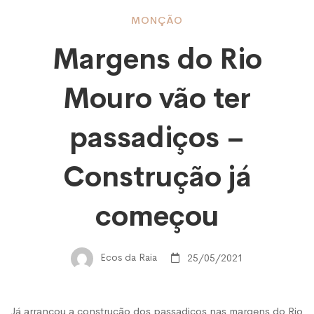
Margens
MONÇÃO
Margens do Rio
do
Mouro vão ter
Rio
passadiços –
Mouro
Construção já
começou
vão
Ecos da Raia
25/05/2021
ter
Já arrancou a construção dos passadiços nas margens do Rio