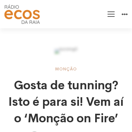
Gosta
MONÇÃO
Gosta de tunning?
de
Isto é para si! Vem aí
tunning?
o ‘Monção on Fire’