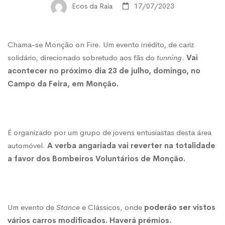
Isto
Ecos da Raia
17/07/2023
é
Chama-se Monção on Fire. Um evento inédito, de cariz
solidário, direcionado sobretudo aos fãs do
tunning
.
Vai
para
acontecer no próximo dia 23 de julho, domingo, no
Campo da Feira, em Monção.
si!
Vem
É organizado por um grupo de jovens entusiastas desta área
automóvel.
A verba angariada vai reverter na totalidade
a favor dos Bombeiros Voluntários de Monção.
aí
o
Um evento de
Stance
e Clássicos, onde
poderão ser vistos
vários carros modificados. Haverá prémios.