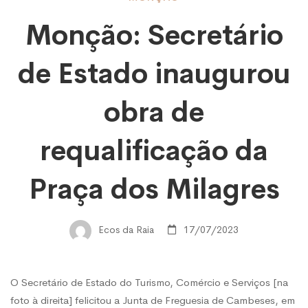
Monção:
Monção: Secretário
Secretário
de Estado inaugurou
de
obra de
Estado
requalificação da
Praça dos Milagres
inaugurou
Ecos da Raia
17/07/2023
obra
de
O Secretário de Estado do Turismo, Comércio e Serviços [na
foto à direita] felicitou a Junta de Freguesia de Cambeses, em