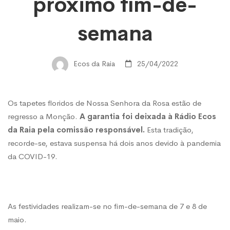
de
próximo fim-de-
semana
Nª
Ecos da Raia
25/04/2022
Srª
da
Os tapetes floridos de Nossa Senhora da Rosa estão de
regresso a Monção.
A garantia foi deixada à Rádio Ecos
da Raia pela comissão responsável.
Esta tradição,
Rosa
recorde-se, estava suspensa há dois anos devido à pandemia
da COVID-19.
regressam
no
As festividades realizam-se no fim-de-semana de 7 e 8 de
maio.