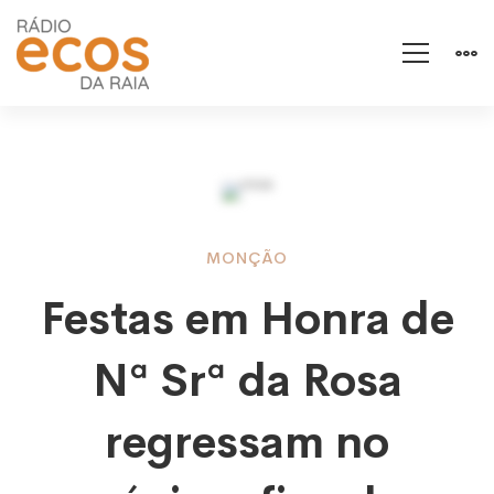
Festas
MONÇÃO
Festas em Honra de
em
Nª Srª da Rosa
Honra
regressam no