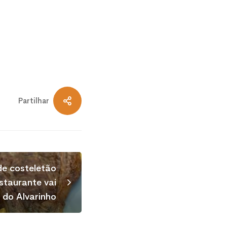
Partilhar
de costeletão
staurante vai
a do Alvarinho