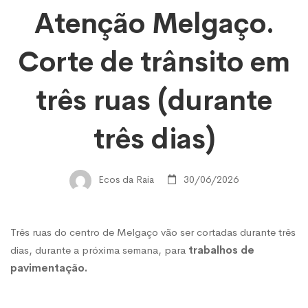
Atenção Melgaço.
Melgaço.
Corte de trânsito em
Corte
três ruas (durante
de
três dias)
trânsito
Ecos da Raia
30/06/2026
em
Três ruas do centro de Melgaço vão ser cortadas durante três
dias, durante a próxima semana, para
trabalhos de
três
pavimentação.