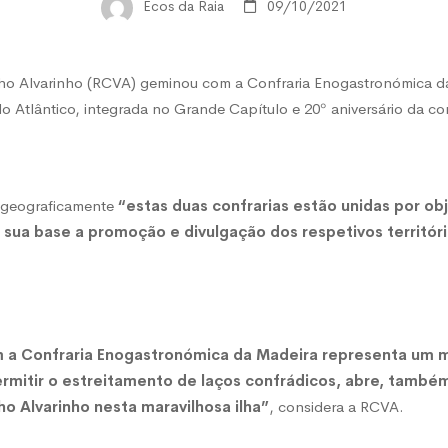
Ecos da Raia
09/10/2021
nho Alvarinho (RCVA) geminou com a Confraria Enogastronómica d
nho
 do Atlântico, integrada no Grande Capítulo e 20º aniversário da co
ou
s geograficamente
“estas duas confrarias estão unidas por ob
 sua base a promoção e divulgação dos respetivos territór
ria
 a Confraria Enogastronómica da Madeira representa um 
ermitir o estreitamento de laços confrádicos, abre, també
o Alvarinho nesta maravilhosa ilha”
, considera a RCVA.