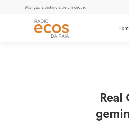
Monção à distância de um clique.
Hom
Real
Real 
Confra
gemin
do