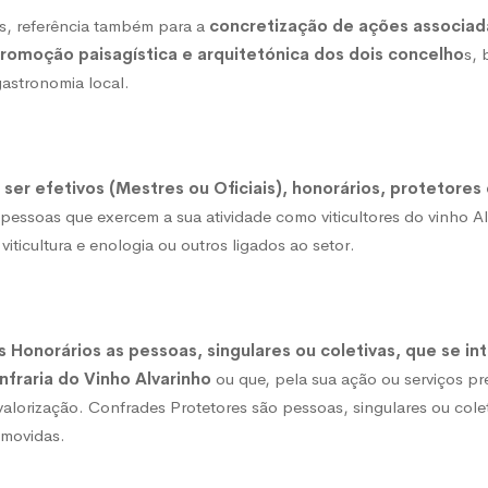
s, referência também para a
concretização de ações associada
 promoção paisagística e arquitetónica dos dois concelho
s,
gastronomia local.
er efetivos (Mestres ou Oficiais), honorários, protetores e
pessoas que exercem a sua atividade como viticultores do vinho A
 viticultura e enologia ou outros ligados ao setor.
Honorários as pessoas, singulares ou coletivas, que se in
nfraria do Vinho Alvarinho
ou que, pela sua ação ou serviços p
valorização. Confrades Protetores são pessoas, singulares ou cole
omovidas.