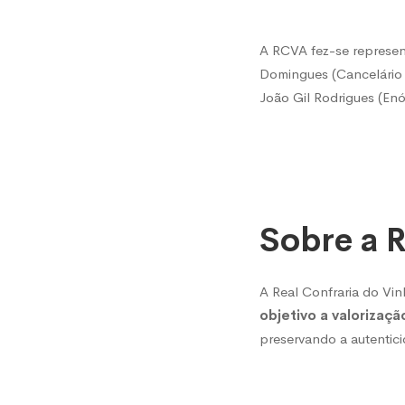
Madeir
A RCVA fez-se represen
Domingues (Cancelário M
João Gil Rodrigues (Enóf
Sobre a R
A Real Confraria do Vi
objetivo a valorizaçã
preservando a autentici