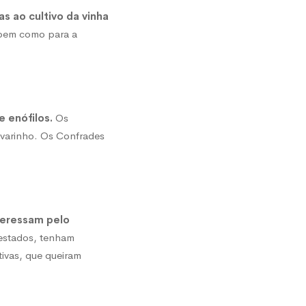
s ao cultivo da vinha
 bem como para a
 enófilos.
Os
lvarinho. Os Confrades
teressam pelo
restados, tenham
tivas, que queiram