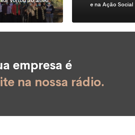
ior voltou ao ativo
e na Ação Social
sua empresa é
ite na nossa rádio.