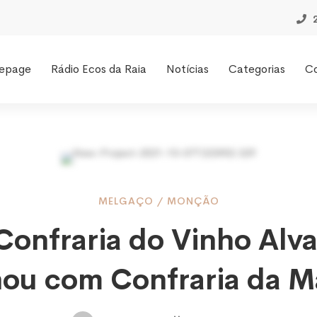
epage
Rádio Ecos da Raia
Notícias
Categorias
C
MELGAÇO
/
MONÇÃO
Confraria do Vinho Alv
ria
ou com Confraria da M