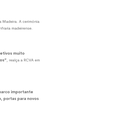
a Madeira. A cerimónia
nfraria madeirense.
jetivos muito
ios”
, realça a RCVA em
marco importante
m, portas para novos