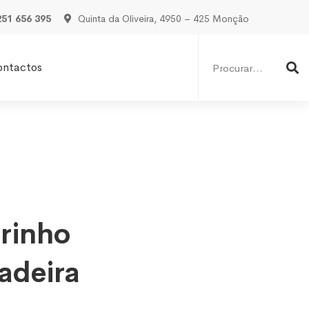
251 656 395
Quinta da Oliveira, 4950 – 425 Monção
Procurar
por:
ontactos
arinho
adeira