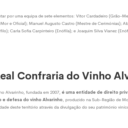
a
tar por uma equipa de sete elementos: Vitor Cardadeiro (Grão-Mes
or e Oficial); Manuel Augusto Castro (Mestre de Cerimónias); Abe
ilo); Carla Sofia Carpinteiro (Enófila); e Joaquim Silva Vianez (Enóf
eal Confraria do Vinho Al
nho Alvarinho, fundada em 2007,
é uma entidade de direito pr
o e defesa do vinho Alvarinho
, produzido na Sub-Região de M
dade deste território através da divulgação do seu património viníc