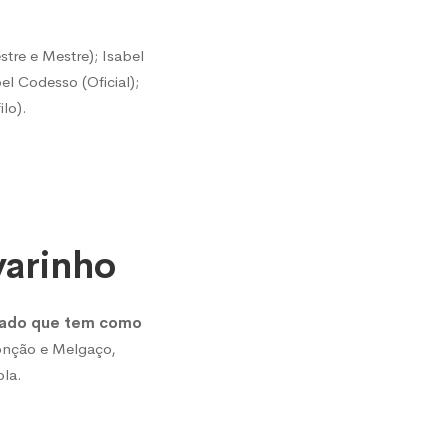
tre e Mestre); Isabel
l Codesso (Oficial);
ilo).
varinho
ivado que tem como
onção e Melgaço,
ola.