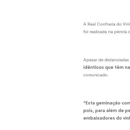
Vinho
A Real Confraria do Vi
Alvari
foi realizada na pérola
gemin
Apesar de distanciada
idênticos que têm na
com
comunicado.
Confra
“Esta geminação com
da
pois, para além de p
embaixadores do vinh