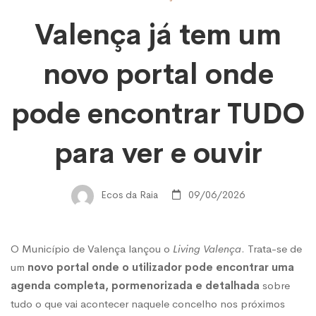
Valença
Valença já tem um
já
novo portal onde
tem
pode encontrar TUDO
um
para ver e ouvir
novo
Ecos da Raia
09/06/2026
portal
O Município de Valença lançou o
Living Valença
. Trata-se de
um
novo portal onde o utilizador pode encontrar uma
onde
agenda completa, pormenorizada e detalhada
sobre
tudo o que vai acontecer naquele concelho nos próximos