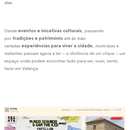
dias.
pode
encontrar
Desde
eventos e inicativas culturais
, passando
por
tradições e património
até às mais
TUDO
variadas
experiências para viver a cidade
, municípes e
visitantes passam agora a ter –
à distância de um clique
– um
espaço onde podem encontrar tudo para ver, ouvir, sentir,
para
fazer em Valença.
ver
e