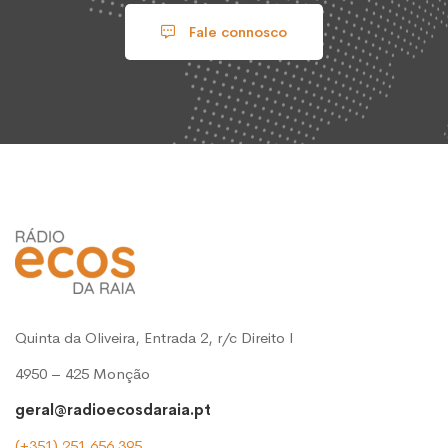
Fale connosco
Quinta da Oliveira, Entrada 2, r/c Direito l
4950 – 425 Monção
geral@radioecosdaraia.pt
(+351) 251 656 395