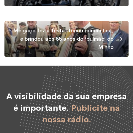
Melgaço fez a festa, tocou concertina,
e brindou aos 55 anos do ‘pulmão’ do
Minho
A visibilidade da sua empresa
é importante.
Publicite na
nossa rádio.