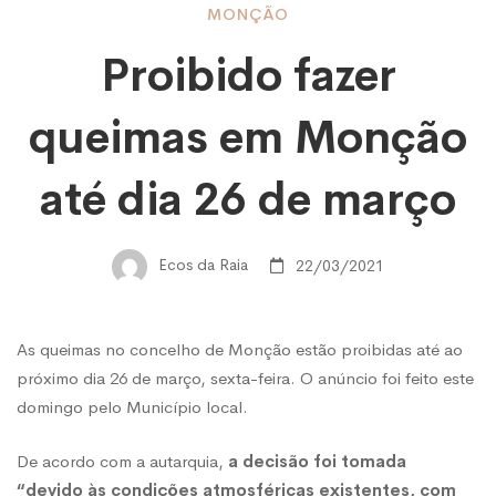
Proibido
MONÇÃO
Proibido fazer
fazer
queimas em Monção
queimas
até dia 26 de março
em
Ecos da Raia
22/03/2021
Monção
As queimas no concelho de Monção estão proibidas até ao
próximo dia 26 de março, sexta-feira. O anúncio foi feito este
até
domingo pelo Município local.
De acordo com a autarquia,
a decisão foi tomada
dia
“devido às condições atmosféricas existentes, com