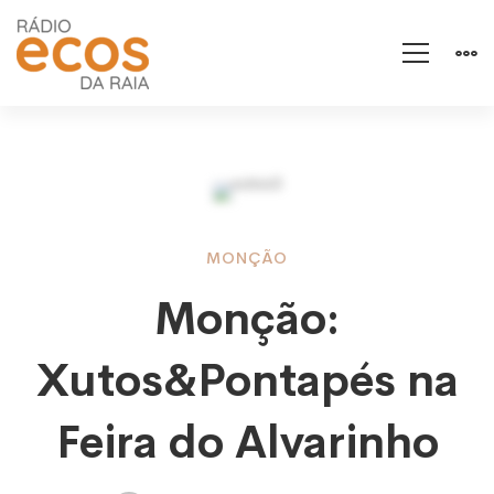
Monção:
MONÇÃO
Monção:
Xutos&Pontapés
Xutos&Pontapés na
na
Feira do Alvarinho