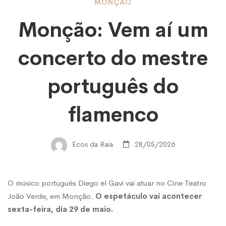
Monção:
MONÇÃO
Monção: Vem aí um
Vem
concerto do mestre
aí
português do
um
flamenco
concerto
Ecos da Raia
28/05/2026
do
O músico português Diego el Gavi vai atuar no Cine Teatro
João Verde, em Monção.
O espetáculo vai acontecer
mestre
sexta-feira, dia 29 de maio.