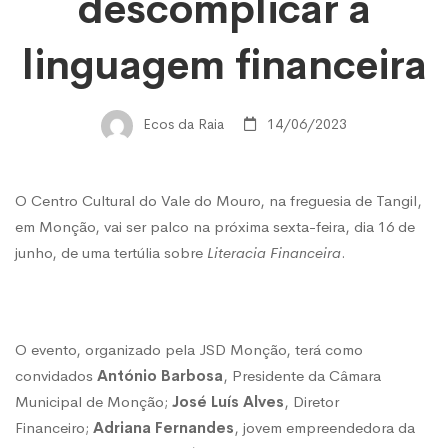
com
descomplicar a
linguagem financeira
especialistas
Ecos da Raia
14/06/2023
para
descomplicar
O Centro Cultural do Vale do Mouro, na freguesia de Tangil,
em Monção, vai ser palco na próxima sexta-feira, dia 16 de
junho, de uma tertúlia sobre
Literacia Financeira
.
a
linguagem
O evento, organizado pela JSD Monção, terá como
convidados
António Barbosa
, Presidente da Câmara
financeira
Municipal de Monção;
José Luís Alves
, Diretor
Financeiro;
Adriana Fernandes
, jovem empreendedora da