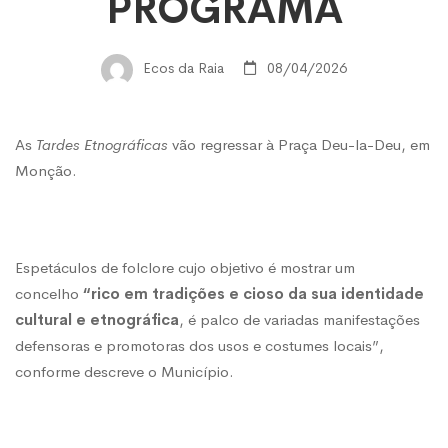
folclore
PROGRAMA
voltam
Ecos da Raia
08/04/2026
à
As
Tardes Etnográficas
vão regressar à Praça Deu-la-Deu, em
Monção.
Praça
–
Espetáculos de folclore cujo objetivo é mostrar um
concelho
“rico em tradições e cioso da sua identidade
cultural e etnográfica
, é palco de variadas manifestações
Veja
defensoras e promotoras dos usos e costumes locais”,
conforme descreve o Município.
o