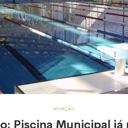
o:
MONÇÃO
: Piscina Municipal já 