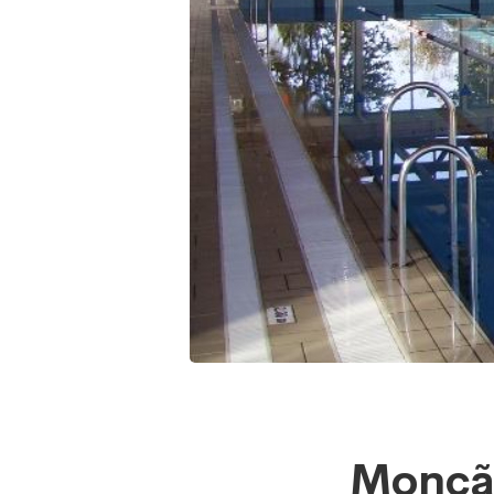
Monçã
Monção