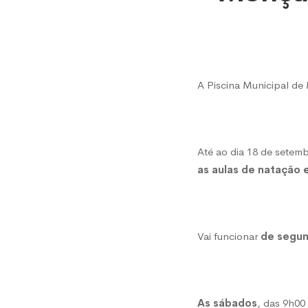
Piscin
Munici
A Piscina Municipal d
já
reabri
Até ao dia 18 de setem
as aulas de natação e
Vai funcionar
de segun
As sábados
, das 9h00