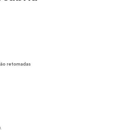
erão retomadas
.