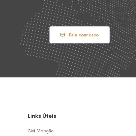
Fale connosco
Links Úteis
CM Monção