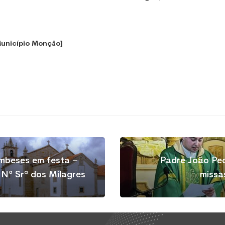
Município Monção]
beses em festa –
Padre João Ped
Nª Srª dos Milagres
miss