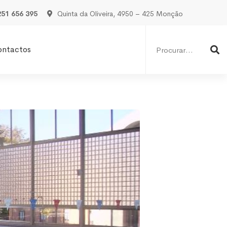
251 656 395
Quinta da Oliveira, 4950 – 425 Monção
Procurar
por:
ontactos