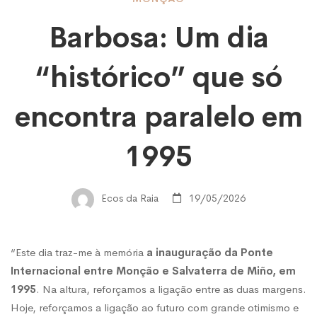
Barbosa:
Barbosa: Um dia
Um
“histórico” que só
dia
encontra paralelo em
“histórico”
1995
que
Ecos da Raia
19/05/2026
só
“Este dia traz-me à memória
a inauguração da Ponte
Internacional entre Monção e Salvaterra de Miño, em
encontra
1995
. Na altura, reforçamos a ligação entre as duas margens.
Hoje, reforçamos a ligação ao futuro com grande otimismo e